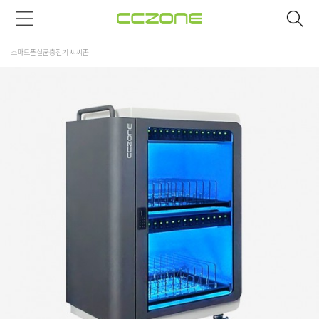
스마트폰살균충전기 씨씨존