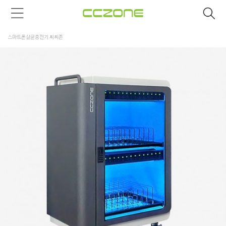
스마트폰살균충전기 씨씨존