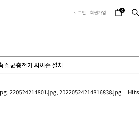
0
로그인
회원가입
속 살균충전기 씨씨존 설치
jpg
,
220524214801.jpg
,
20220524214816838.jpg
Hits