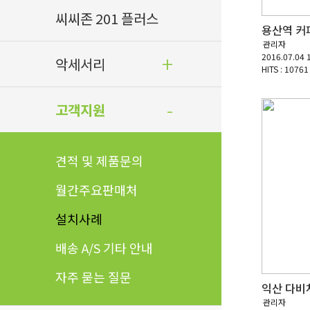
씨씨존 201 플러스
용산역 커
관리자
2016.07.04 
악세서리
HITS : 10761
고객지원
견적 및 제품문의
월간주요판매처
설치사례
배송 A/S 기타 안내
자주 묻는 질문
익산 다비
관리자