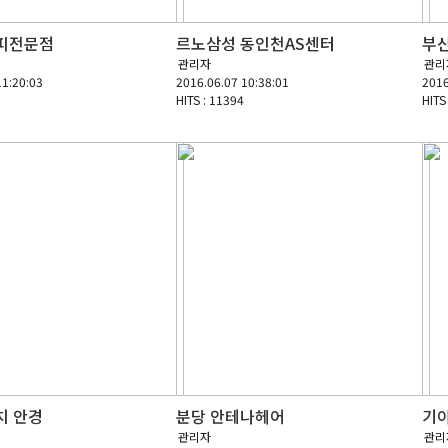
피전문점
르노삼성 동인천AS센터
부
관리자
관리
11:20:03
2016.06.07 10:38:01
2016
HITS : 11394
HITS
치 안경
분당 안테나헤어
기
관리자
관리