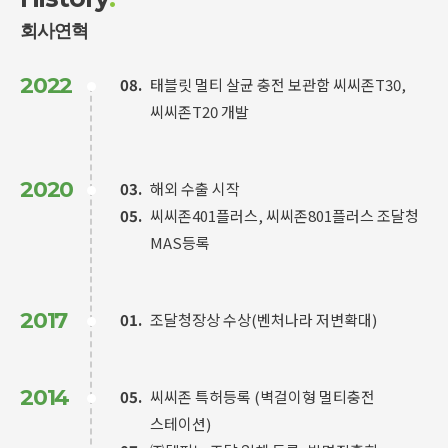
회사연혁
2022
08.
태블릿 멀티 살균 충전 보관함 씨씨존T30,
씨씨존T20 개발
2020
03.
해외 수출 시작
05.
씨씨존401플러스, 씨씨존801플러스 조달청
MAS등록
2017
01.
조달청장상 수상(벤처나라 저변확대)
2014
05.
씨씨존 특허등록 (벽걸이형 멀티충전
스테이션)