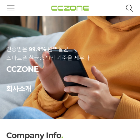
인증받은
99.9%
완벽살균
스마트폰 살균충전의 기준을 세우다
CCZONE
회사소개
Company Info
.