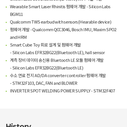
Wearable Smart Laser Rhinitis 펌웨어 개발 - Silicon Labs
BGM11
Qualcomm TWS earbud with sensors(Hearable device)
펌웨어 개발 - Qualcomm QCC3046, Bosch IMU, Maxim SPO2
and HRM
Smart Cube Toy 회로 설계 및 펌웨어 개발
- Silicon Labs EFR32BG22(Bluetooth LE), hall sensor
계측 장비 데이터 송신용 Bluetooth LE 모듈 펌웨어 개발
- Silicon Labs EFR32BG22(Bluetooth LE)
수소 연료 전지 AD/DA converter controller 펌웨어 개발
- STM32F103, DAC, FAN and BLOWER
INVERTER SPOT WELDING POWER SUPPLY - STM32F407
History
.