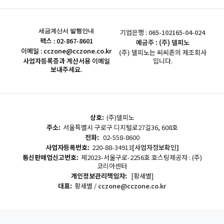
세금계산서 발행안내
기업은행 : 065-102165-04-024
팩스 : 02-867-8601
예금주 : (주) 델피노
이메일 : cczone@cczone.co.kr
(주) 델피노는 씨씨존의 제조회사
사업자등록증과 계산서용 이메일
입니다.
보내주세요.
상호:
(주)델피노
주소:
서울특별시 구로구 디지털로27길36, 608호
전화:
02-558-8600
사업자등록번호:
220-88-34913
[사업자정보확인]
통신판매업신고번호:
제2023-서울구로-2256호 호스팅제공자 : (주)
코리아센터
개인정보관리책임자:
[황새별]
대표:
황새별 /
cczone@cczone.co.kr